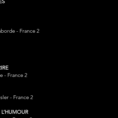
ES
aborde - France 2
E
RIRE
e - France 2
ler - France 2
E L’HUMOUR