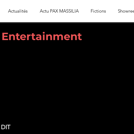
Actualités
Actu PAX MASSILIA
Fictions
Showree
 Entertainment
 DIT