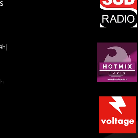
IS
4h|
1h